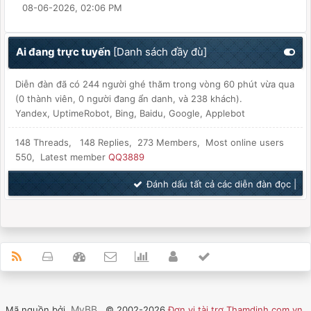
08-06-2026, 02:06 PM
Ai đang trực tuyến
[
Danh sách đầy đù
]
Diễn đàn đã có 244 người ghé thăm trong vòng 60 phút vừa qua
(0 thành viên, 0 người đang ẩn danh, và 238 khách).
Yandex, UptimeRobot, Bing, Baidu, Google, Applebot
148 Threads, 148 Replies, 273 Members, Most online users
550, Latest member
QQ3889
Đánh dấu tất cả các diễn đàn đọc
|
MyBB
Mã nguồn bởi
, © 2002-2026
Đơn vị tài trợ Thamdinh.com.vn
.