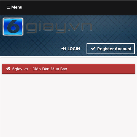
Menu
LOGIN
Register Account
6giay.vn - Diễn Đàn Mua Bán